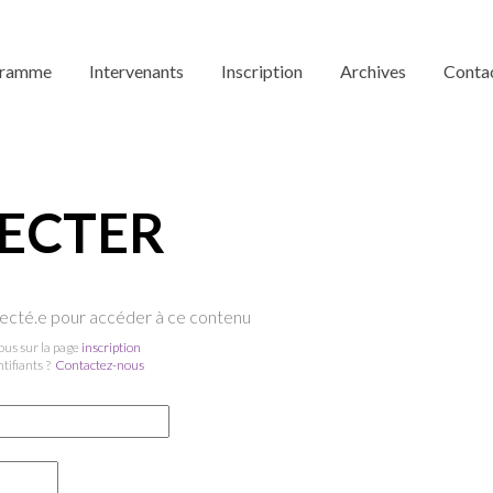
gramme
Intervenants
Inscription
Archives
Conta
ECTER
necté.e pour accéder à ce contenu
vous sur la page
inscription
ntifiants ?
Contactez-nous