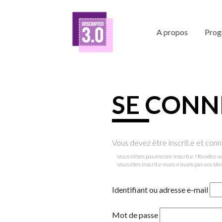
A propos
Pro
SE CONN
Vous devez être inscrit.e et con
Vous n’êtes pas encore inscrit.e ? Rendez-
Vous êtes inscrit.e mais n’avais pas vos ide
Identifiant ou adresse e-mail
Mot de passe